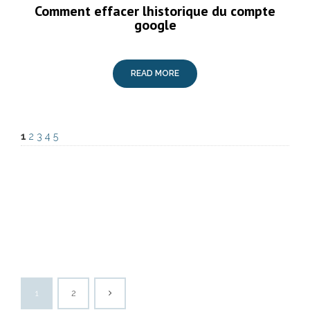
Comment effacer lhistorique du compte
google
READ MORE
1
2
3
4
5
1
2