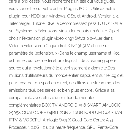
offre à prix cassé. Vous recherchez un site qui vous guide,
vous conseille sur votre achat Plugins KODI. Utilisez notre
plugin pour KODI sur windows, OSx, et Android. Version 1.3.
Télécharger. Tutoriel: (Ne la décompressez pas) TUTO: 1-Aller
sur Système ->Extensions->installer depuis un fichier Zip et
choisir l’extension plugin.video.king365tv.zip 2-Aller dans
Vidéo->Extension–>Clique droit KING365TV et clic sur
paramètre de l’extension. 3-Dans le champ username et Kodi
est un lecteur de média et un dispositif de streaming open-
source qui a révolutionné le divertissement à domicile.Des
millions d’utilisateurs du monde entier s’appuient sur le logiciel
pour regarder du sport en direct, des films en streaming, des
émissions télé, des séries, et bien plus encore.. Grâce à sa
compatibilité avec plus d’un millier de modules
complémentaires BOX TV ANDROID X96 SMART AMLOGIC
S905X QUAD CORE 64BIT 2GB / 16GB KODI UHD 4K + 1AN
IPTV & VODCPU: Amlogic S905X Quad-Core Cortex A53
Processeur, 2.0GHz ultra haute fréquence. GPU: Penta-Core